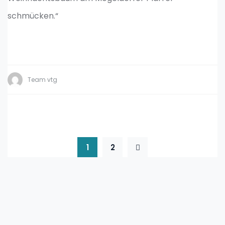
schmücken.“
Team vtg
1
2