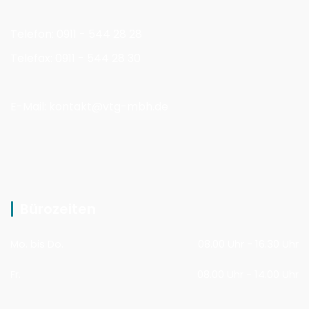
Telefon: 0911 - 544 28 28
Telefax: 0911 - 544 28 30
E-Mail: kontakt@vtg-mbh.de
Bürozeiten
Mo. bis Do.
08.00 Uhr - 16.30 Uhr
Fr.
08.00 Uhr - 14.00 Uhr