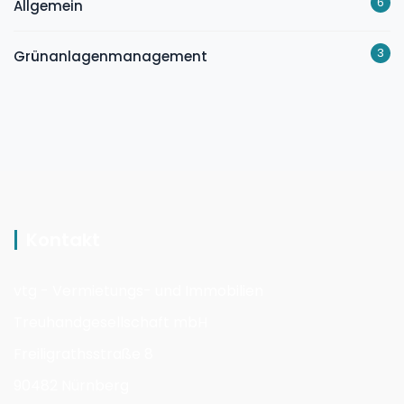
6
Allgemein
3
Grünanlagenmanagement
Kontakt
vtg - Vermietungs- und Immobilien
Treuhandgesellschaft mbH
Freiligrathsstraße 8
90482 Nürnberg