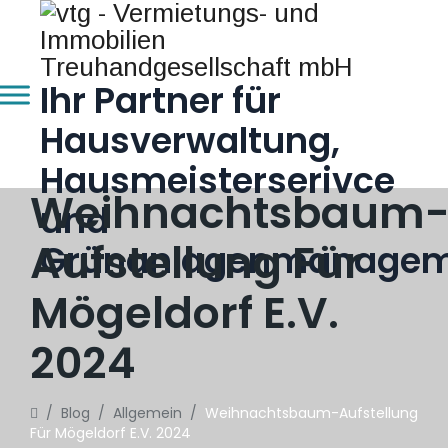
Ihr Partner für
Hausverwaltung,
Hausmeisterserivce
Weihnachtsbaum
und
Aufstellung Für
Grünanlagenmanagem
Mögeldorf E.V.
2024
/
Blog
/
Allgemein
/
Weihnachtsbaum-Aufstellung
Für Mögeldorf E.V. 2024