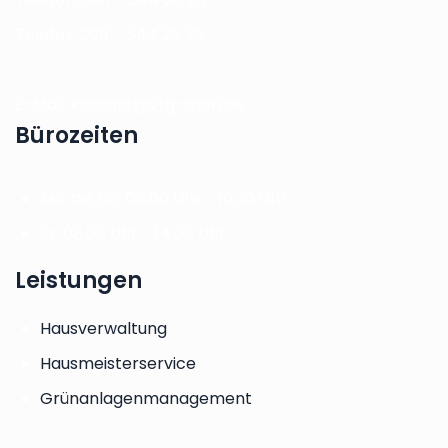
Telefax: 0911 - 544 28 30
E-Mail: kontakt@vtg-mbh.de
Bürozeiten
Mo. bis Do.
08.00 Uhr - 16.30 Uhr
Fr.
08.00 Uhr - 14.00 Uhr
Leistungen
Hausverwaltung
Hausmeisterservice
Grünanlagenmanagement