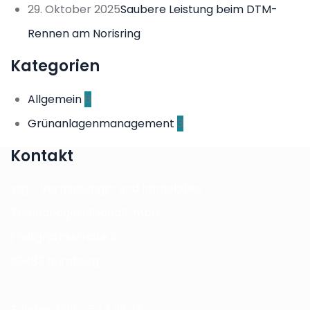
29. Oktober 2025
Saubere Leistung beim DTM-
Rennen am Norisring
Kategorien
Allgemein
6
Grünanlagenmanagement
3
Kontakt
vtg - Vermietungs- und Immobilien
Treuhandgesellschaft mbH
Freiligrathsstraße 8
90482 Nürnberg
Telefon: 0911 - 544 28 28