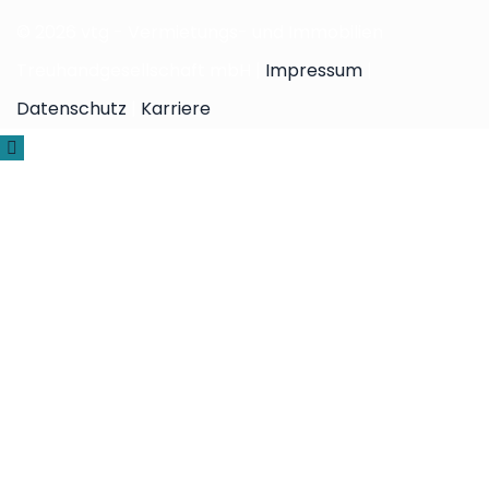
© 2026 vtg - Vermietungs- und Immobilien
Treuhandgesellschaft mbH |
Impressum
|
Datenschutz
|
Karriere