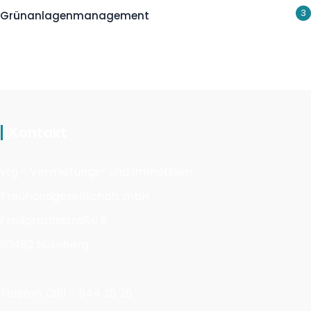
3
Grünanlagenmanagement
Kontakt
vtg - Vermietungs- und Immobilien
Treuhandgesellschaft mbH
Freiligrathsstraße 8
90482 Nürnberg
Telefon: 0911 - 544 28 28