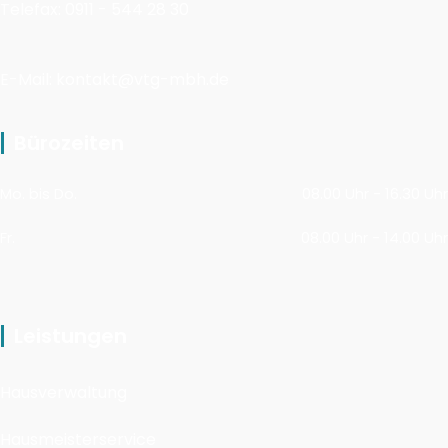
Telefax: 0911 - 544 28 30
E-Mail: kontakt@vtg-mbh.de
Bürozeiten
Mo. bis Do.
08.00 Uhr - 16.30 Uhr
Fr.
08.00 Uhr - 14.00 Uhr
Leistungen
Hausverwaltung
Hausmeisterservice